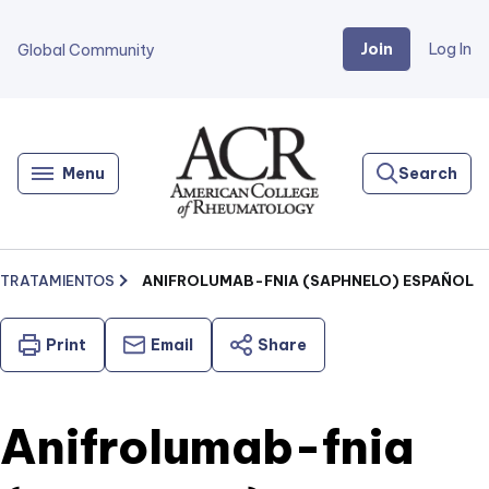
Join
Log In
Global Community
Go
Home
Menu
Search
TRATAMIENTOS
ANIFROLUMAB-FNIA (SAPHNELO) ESPAÑOL
Print
Email
Share
Anifrolumab-fnia