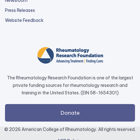
Newsroom
Press Releases
external
Website Feedback
link
opens
in
a
new
tab.
The Rheumatology Research Foundation is one of the largest
private funding sources for rheumatology research and
training in the United States. (EIN 58-1654301)
external
Donate
link
opens
© 2026 American College of Rheumatology. All rights reserved.
in