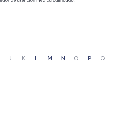
eedor de atención médica calificado.
J
K
L
M
N
O
P
Q