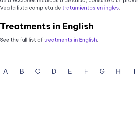
de afecciones médicas o de salud, consulte a un prov
Vea la lista completa de
tratamientos en inglés
.
Treatments in English
See the full list of
treatments in English
.
Previous
A
B
C
D
E
F
G
H
I
Next
ion