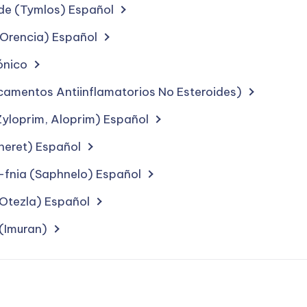
de (Tymlos) Español
tments
Orencia) Español
ting
ónico
camentos Antiinflamatorios No Esteroides)
Zyloprim, Aloprim) Español
r
neret) Español
-fnia (Saphnelo) Español
(Otezla) Español
(Imuran)
ion