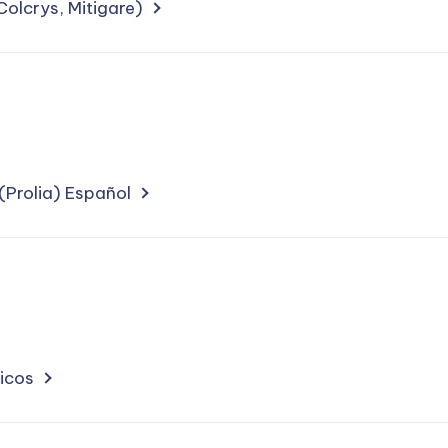
r
Colcrys, Mitigare)
ion
Prolia) Español
tments
ting
ion
icos
r
tments