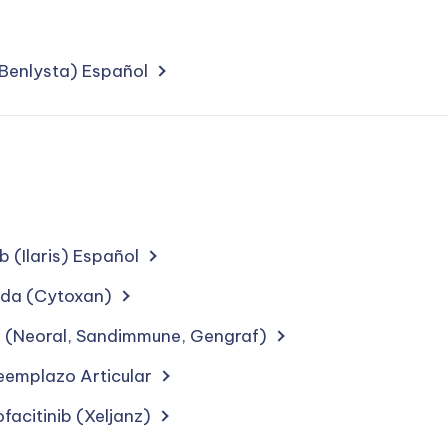
Benlysta) Español
tments
ting
ion
 (Ilaris) Español
r
tments
ida (Cytoxan)
ting
a (Neoral, Sandimmune, Gengraf)
eemplazo Articular
facitinib (Xeljanz)