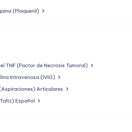
quina (Plaquenil)
r
tments
ting
ion
del TNF (Factor de Necrosis Tumoral)
r
tments
ina Intravenosa (IVIG)
ting
(Aspiraciones) Articulares
Taltz) Español
r