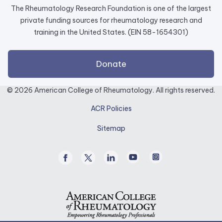
The Rheumatology Research Foundation is one of the largest
private funding sources for rheumatology research and
training in the United States. (EIN 58-1654301)
external
Donate
link
opens
© 2026 American College of Rheumatology. All rights reserved.
in
ACR Policies
a
new
Sitemap
tab.
Facebook
Twitter
Linked
Youtube
Instagram
/
In
X