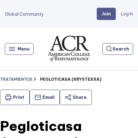
Join
Log In
Global Community
Go
Home
Menu
Search
TRATAMIENTOS
PEGLOTICASA (KRYSTEXXA)
Print
Email
Share
Pegloticasa