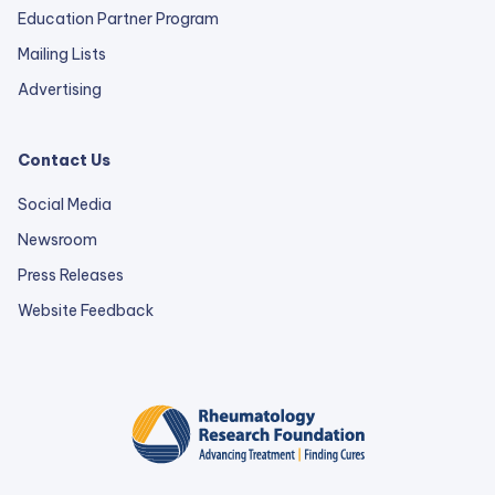
Education Partner Program
Mailing Lists
Advertising
Contact Us
Social Media
Newsroom
Press Releases
external
Website Feedback
link
opens
in
a
new
tab.