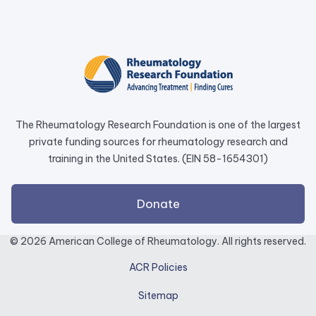
link
opens
in
a
new
tab.
The Rheumatology Research Foundation is one of the largest
private funding sources for rheumatology research and
training in the United States. (EIN 58-1654301)
external
Donate
link
opens
© 2026 American College of Rheumatology. All rights reserved.
in
ACR Policies
a
new
Sitemap
tab.