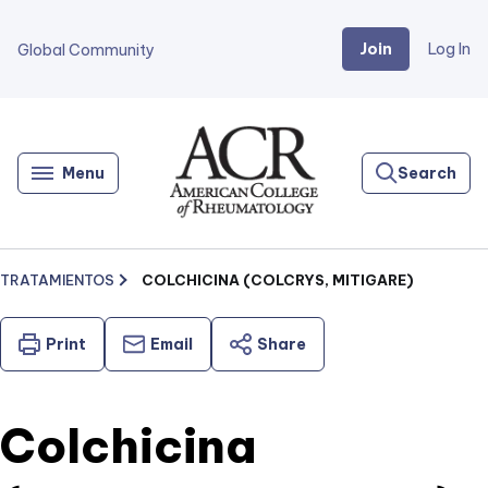
Join
Log In
Global Community
Go
Home
Menu
Search
TRATAMIENTOS
COLCHICINA (COLCRYS, MITIGARE)
Print
Email
Share
Colchicina