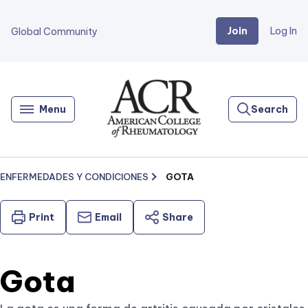
Join
Log In
Global Community
Go
Home
Menu
Search
ENFERMEDADES Y CONDICIONES
GOTA
Print
Email
Share
Gota