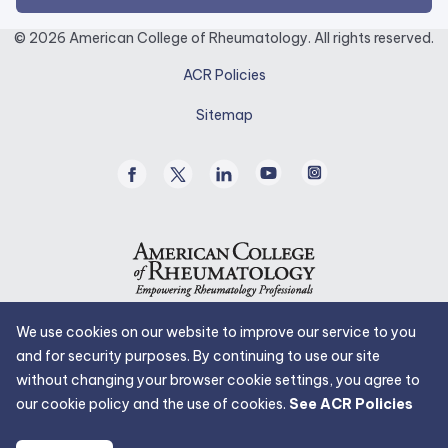
link
opens
© 2026 American College of Rheumatology. All rights reserved.
in
ACR Policies
a
new
Sitemap
tab.
Facebook
Twitter
Linked
Youtube
Instagram
/
In
X
We use cookies on our website to improve our service to you
and for security purposes. By continuing to use our site
without changing your browser cookie settings, you agree to
our cookie policy and the use of cookies.
See ACR Policies