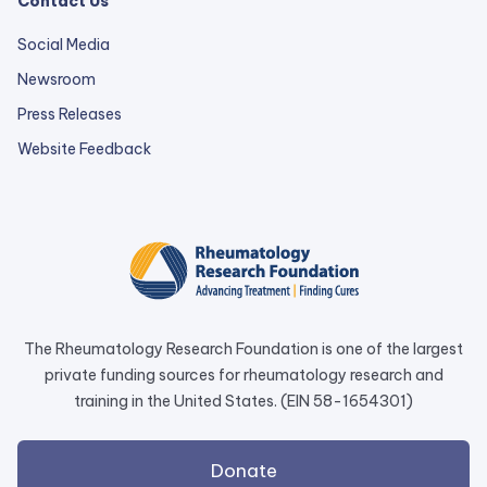
Contact Us
Social Media
Newsroom
Press Releases
external
Website Feedback
link
opens
in
a
new
tab.
The Rheumatology Research Foundation is one of the largest
private funding sources for rheumatology research and
training in the United States. (EIN 58-1654301)
external
Donate