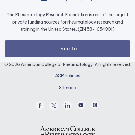
tab.
The Rheumatology Research Foundation is one of the largest
private funding sources for rheumatology research and
training in the United States. (EIN 58-1654301)
external
Donate
link
opens
© 2026 American College of Rheumatology. All rights reserved.
in
ACR Policies
a
new
Sitemap
tab.
Facebook
Twitter
Linked
Youtube
Instagram
/
In
X