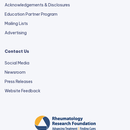
Acknowledgements & Disclosures
Education Partner Program
Mailing Lists
Advertising
Contact Us
Social Media
Newsroom
Press Releases
external
Website Feedback
link
opens
in
a
new