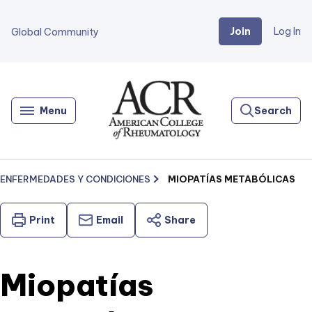
Join
Log In
Global Community
Go
Home
Menu
Search
ENFERMEDADES Y CONDICIONES
MIOPATÍAS METABÓLICAS
Print
Email
Share
Miopatías