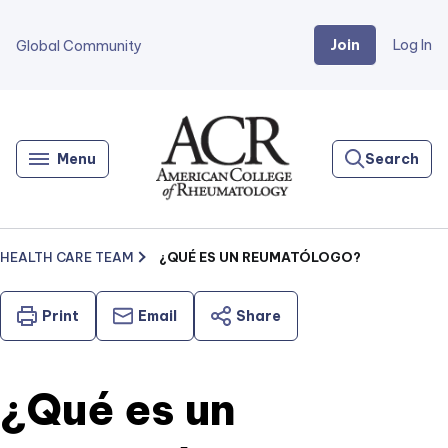
Join
Log In
Global Community
Go
Home
Menu
Search
HEALTH CARE TEAM
¿QUÉ ES UN REUMATÓLOGO?
Print
Email
Share
¿Qué es un