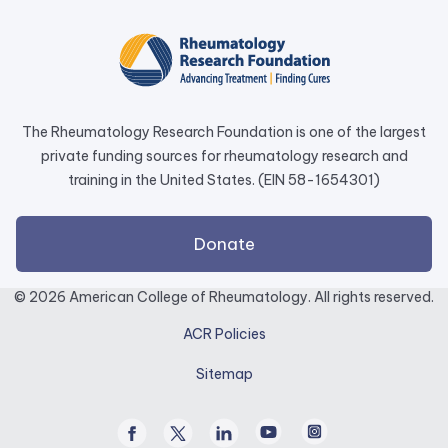
in
a
new
tab.
The Rheumatology Research Foundation is one of the largest
private funding sources for rheumatology research and
training in the United States. (EIN 58-1654301)
external
Donate
link
opens
© 2026 American College of Rheumatology. All rights reserved.
in
ACR Policies
a
new
Sitemap
tab.
Facebook
Twitter
Linked
Youtube
Instagram
/
In